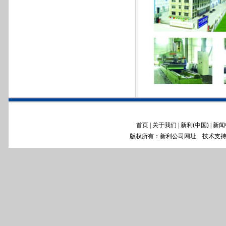
首页
|
关于我们
|
新利(中国)
|
新闻
版权所有：新利公司网址 技术支