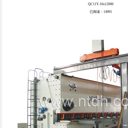
QC11Y-16x12000
已阅读：14991