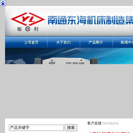
客户反馈
FEEDBACK