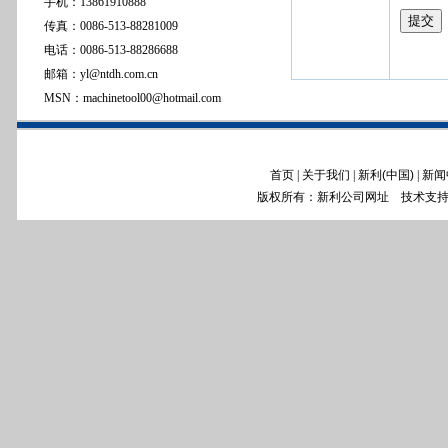
手机：13861910888
传真：0086-513-88281009
电话：0086-513-88286688
邮箱：yl@ntdh.com.cn
MSN：machinetool00@hotmail.com
首页
|
关于我们
|
新利(中国)
|
新闻
版权所有：新利公司网址 技术支